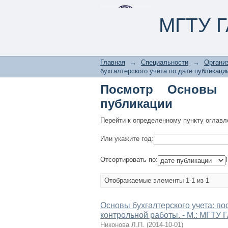
Посмотр Основы бух
МГТУ Г
Главная
→
Специальности
→
Организ
бухгалтерского учета по дате публикаци
Посмотр Основы 
публикации
Перейти к определенному пункту оглавл
Или укажите год:
Отсортировать по:
Отображаемые элементы 1-1 из 1
Основы бухгалтерского учета: п
контрольной работы. - М.: МГТУ ГА
Никонова Л.П.
(
2014-10-01
)