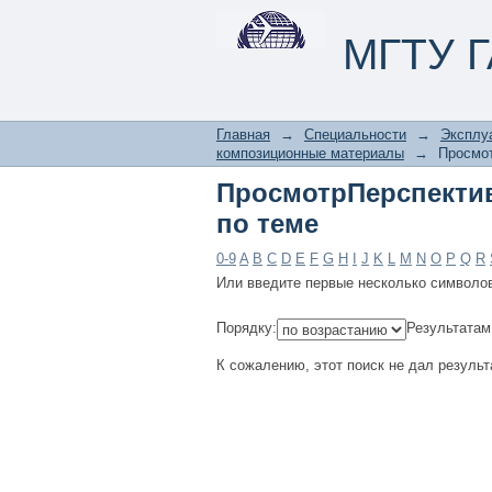
ПросмотрПерспекти
МГТУ Г
Главная
→
Специальности
→
Эксплуа
композиционные материалы
→
Просмот
ПросмотрПерспекти
по теме
0-9
A
B
C
D
E
F
G
H
I
J
K
L
M
N
O
P
Q
R
Или введите первые несколько символо
Порядку:
Результатам
К сожалению, этот поиск не дал результ