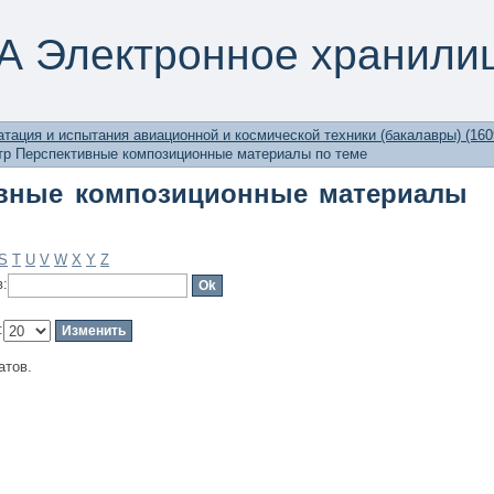
вные композиционные материалы по
А Электронное хранили
тация и испытания авиационной и космической техники (бакалавры) (160
р Перспективные композиционные материалы по теме
вные композиционные материалы
S
T
U
V
W
X
Y
Z
в:
:
атов.