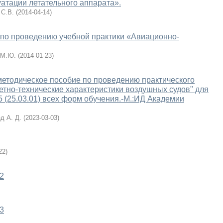
уатации летательного аппарата».
 С.В.
(
2014-04-14
)
 по проведению учебной практики «Авиационно-
 М.Ю.
(
2014-01-23
)
етодическое пособие по проведению практического
етно-технические характеристики воздушных судов" для
5 (25.03.01) всех форм обучения.-М.:ИД Академии
д А. Д.
(
2023-03-03
)
22
)
2
3