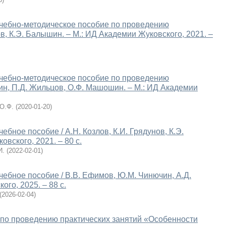
 учебно-методическое пособие по проведению
ов, К.Э. Балышин. – М.: ИД Академии Жуковского, 2021. –
 учебно-методическое пособие по проведению
ин, П.Д. Жильцов, О.Ф. Машошин. – М.: ИД Академии
О.Ф.
(
2020-01-20
)
ебное пособие / А.Н. Козлов, К.И. Грядунов, К.Э.
вского, 2021. – 80 с.
И.
(
2022-02-01
)
учебное пособие / В.В. Ефимов, Ю.М. Чинючин, А.Д.
ого, 2025. – 88 с.
(
2026-02-04
)
по проведению практических занятий «Особенности