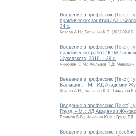
Введение в профессию [Текст] :
практических занятий / А.Н. Козл
24 с.
Козлов А.Н.
;
Балышин К.Э.
(
2022-02-01
)
Введение в профессию [Текст] :
практических работ / Ю.М. Чинюч
Жуковского, 2018. – 28 с.
Чинючин Ю.М.
;
Жильцов П.Д
;
Машошин 
Введение в профессию [Текст] : уч
Балышин. – М. : ИД Академии Жуко
Козлов А.Н.
;
Балышин К.Э.
;
Грядунов К.
Введение в профессию [Текст] : 
Грузд. – М. : ИД Академии Жуковск
Ефимов В.В.
;
Чинючин Ю.М.
;
Грузд.Г.Д.
Введение в профессию: пособие 