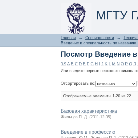
Посмотр Введение в
МГТУ Г
Главная
→
Специальности
→
Техниче
Введение в специальность по названию
Посмотр Введение в
0-9
A
B
C
D
E
F
G
H
I
J
K
L
M
N
O
P
Q
R
Или введите первые несколько символо
Отсортировать по:
Отображаемые элементы 1-20 из 22
Базовая характеристика
Жильцов П. Д.
(
2011-12-05
)
Введение в профессию
Чинючин Ю.М., Жильцов П.Д.
(
2012-08-1