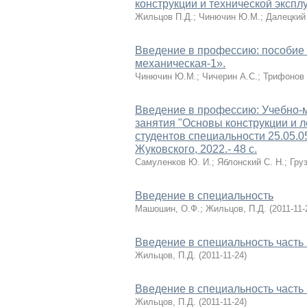
конструкции и технической экспл
Жильцов П.Д.
;
Чинючин Ю.М.
;
Далецкий
Введение в профессию: пособие
механическая-1».
Чинючин Ю.М.
;
Чичерин А.С.
;
Трифонов
Введение в профессию: Учебно-м
занятия "Основы конструкции и л
студентов специальности 25.05.0
Жуковского, 2022.- 48 с.
Самуленков Ю. И.
;
Яблонский С. Н.
;
Груз
Введение в специальность
Машошин, О.Ф.
;
Жильцов, П.Д.
(
2011-11-
Введение в специальность часть 
Жильцов, П.Д.
(
2011-11-24
)
Введение в специальность часть 
Жильцов, П.Д.
(
2011-11-24
)