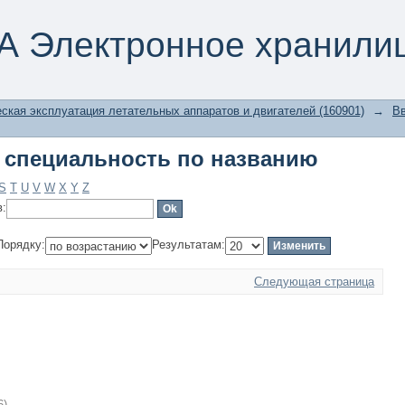
 специальность по названию
А Электронное хранили
ская эксплуатация летательных аппаратов и двигателей (160901)
→
Вв
 специальность по названию
S
T
U
V
W
X
Y
Z
в:
Порядку:
Результатам:
Следующая страница
6
)