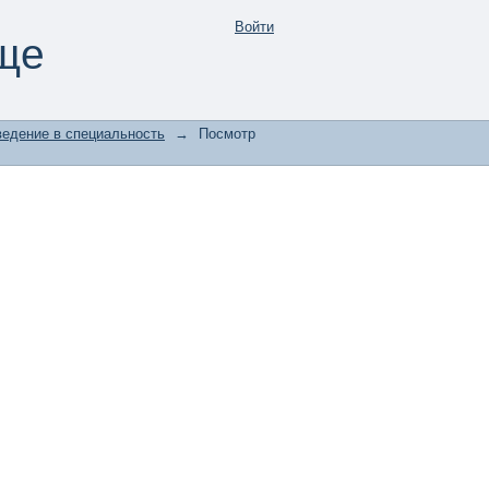
Войти
ще
едение в специальность
→
Посмотр