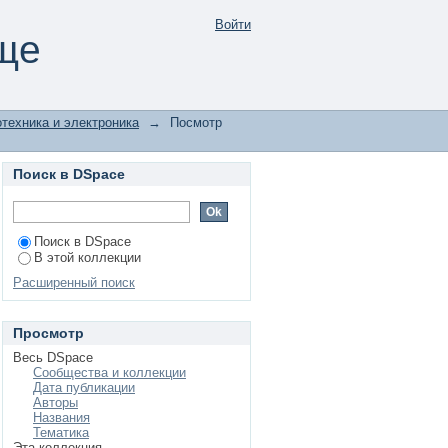
нию
Войти
ще
техника и электроника
→
Посмотр
Поиск в DSpace
Поиск в DSpace
В этой коллекции
Расширенный поиск
Просмотр
Весь DSpace
Сообщества и коллекции
Дата публикации
Авторы
Названия
Тематика
Эта коллекция