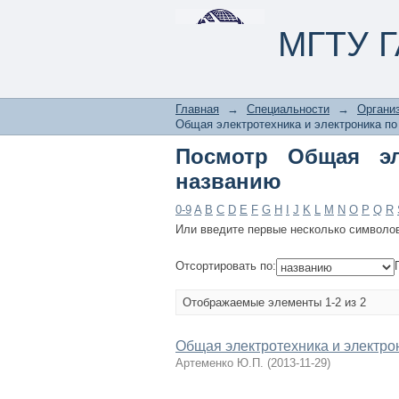
Посмотр Общая элек
МГТУ Г
Главная
→
Специальности
→
Организ
Общая электротехника и электроника по
Посмотр Общая эл
названию
0-9
A
B
C
D
E
F
G
H
I
J
K
L
M
N
O
P
Q
R
Или введите первые несколько символо
Отсортировать по:
Отображаемые элементы 1-2 из 2
Общая электротехника и электро
Артеменко Ю.П.
(
2013-11-29
)