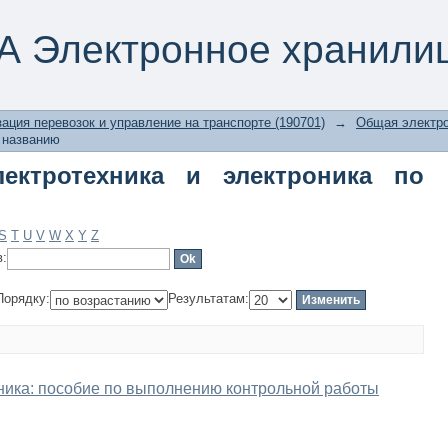
тротехника и электроника по назва
А Электронное хранили
ация перевозок и управление на транспорте (190701)
→
Общая электро
 названию
ектротехника и электроника по
S
T
U
V
W
X
Y
Z
в:
Порядку:
Результатам:
ника: пособие по выполнению контрольной работы