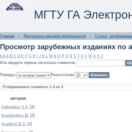
Просмотр зарубежных изданиях по 
МГТУ ГА Электро
Главная
→
Результаты научной деятельности
→
Статьи, опубликован
Просмотр зарубежных изданиях по 
0-9
A
B
C
D
E
F
G
H
I
J
K
L
M
N
O
P
Q
R
S
T
U
V
W
X
Y
Z
Или введите первые несколько символов:
Порядку:
Результатам:
Отображаемые элементы 1-4 из 4
авторам
Kolesnikov V.A.
[2]
Kozhevnikov M.
[2]
Kruglikov B.S.
[1]