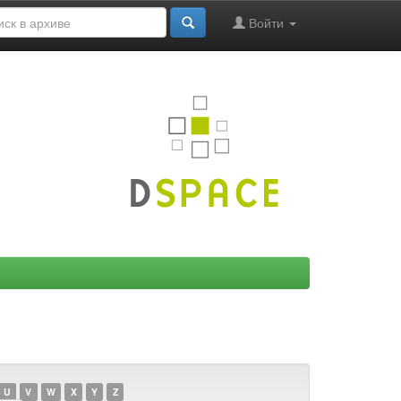
Войти
U
V
W
X
Y
Z