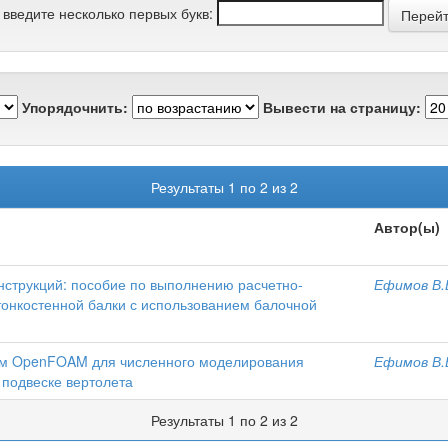
 введите несколько первых букв:
Упорядочнить:
Вывести на страницу:
Результаты 1 по 2 из 2
Автор(ы)
нструкций: пособие по выполнению расчетно-
Ефимов В.
тонкостенной балки с использованием балочной
мм OpenFOAM для численного моделирования
Ефимов В.
 подвеске вертолета
Результаты 1 по 2 из 2