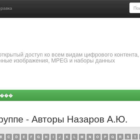
правка
открытый доступ ко всем видам цифрового контента,
анные изображения, MPEG и наборы данных
����
руппе - Авторы Назаров А.Ю.
B
C
D
E
F
G
H
I
J
K
L
M
N
O
P
Q
R
S
T